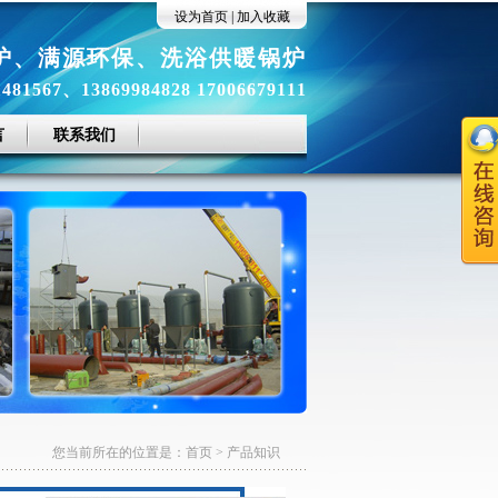
设为首页
|
加入收藏
炉
、
满源环保
、
洗浴供暖锅炉
81567、13869984828 17006679111
言
联系我们
您当前所在的位置是：
首页
>
产品知识