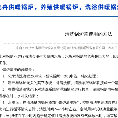
清洗锅炉常使用的方法
来自：临沂市满源环保设备有限公司 临沂福源供暖设备有限公司 发布日期：20
期对锅炉不进行清洗会滋生大量的水垢，水垢对锅炉的危害是巨大的，因
工作。
炉清洗的步骤是：
、化学清洗流程:水冲洗→酸洗除垢→水 冲 洗→钝化处理；
、断开与锅炉无关的其它系统，将清洗槽、清洗泵跟锅炉联接成一个清
、在模拟清洗状态下对清洗系统的泄漏情况进行检查，清除锅炉内松散
质存在时，水冲洗结束；
、水洗后，在清洗槽内循环添加“ 锅炉清洗粉”，控制清洗主剂浓度在3—6
统内进行循环清洗去污，清洗时间2—3小时左右。定时用pH试纸测量酸液的
下，当pH值在半小时内趋于稳定值且清洗系统内没有气体放出时，结束酸