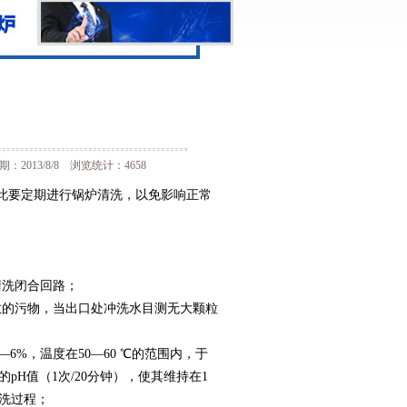
13/8/8 浏览统计：4658
此要定期进行锅炉清洗，以免影响正常
洗闭合回路；
的污物，当出口处冲洗水目测无大颗粒
%，温度在50—60 ℃的范围内，于
pH值（1次/20分钟），使其维持在1
洗过程；