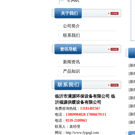
引风机
关于我们
公司简介
·
联系我们
·
资讯导航
新闻资讯
·
[
新
产品知识
·
[
新
[
新
[
新
临沂市满源环保设备有限公司 临
[
新
沂福源供暖设备有限公司
[
新
免费咨询热线：
13181481567
[
新
电话：
13869984828 17006679111
电话：
0539-2109963
[
新
联系人：袁经理
网址：http://www.fygngl.com