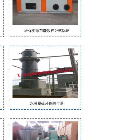
环保变频节能数控卧式锅炉
水膜脱硫环保除尘器