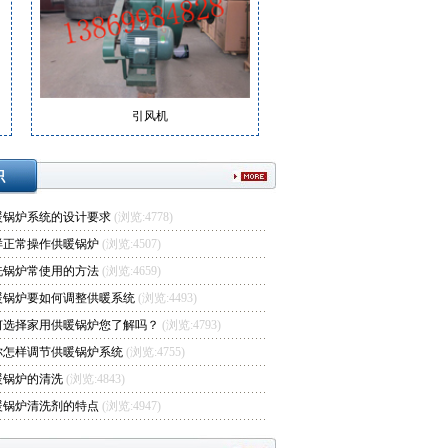
引风机
识
暖锅炉系统的设计要求
(浏览:4778)
样正常操作供暖锅炉
(浏览:4507)
洗锅炉常使用的方法
(浏览:4659)
暖锅炉要如何调整供暖系统
(浏览:4493)
何选择家用供暖锅炉您了解吗？
(浏览:4793)
你怎样调节供暖锅炉系统
(浏览:4755)
暖锅炉的清洗
(浏览:4843)
暖锅炉清洗剂的特点
(浏览:4947)