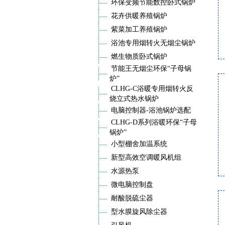
环保变频节能数控卧式锅炉
花卉供暖养殖锅炉
紫菜加工养殖锅炉
浴池专用烟转火无烟尘锅炉
燃生物质卧式锅炉
节能王无烟尘环保“子母锅
炉”
CLHG-C浴暖专用烟转火反
烧立式热水锅炉
电脑控制器-浴池锅炉选配
CLHG-D系列浴暖环保“子母
锅炉”
小型棚舍加温系统
新型高效空调暖风机组
水源热泵
微电脑控制盘
耐酸脱硫尘器
型水膜旋风除尘器