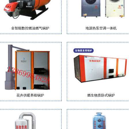
全智能数控燃油燃气锅炉
地源热泵空调一体机
花卉供暖养殖锅炉
燃生物质卧式锅炉