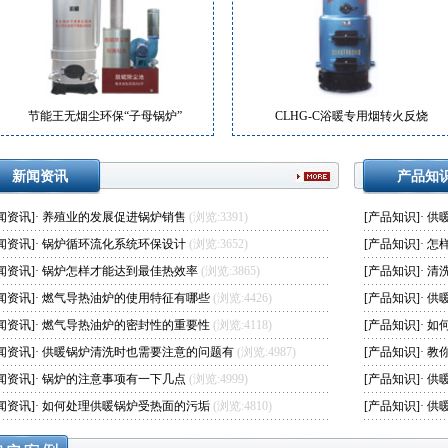
节能王无烟尘环保“子母锅炉”
CLHG-C浴暖专用烟转火反烧
新闻资讯
产品知
闻资讯
]·
养殖业的发展促进锅炉销售
(浏览:3391)
[
产品知识
]·
供
闻资讯
]·
锅炉循环流化系统环保设计
(浏览:3652)
[
产品知识
]·
怎
闻资讯
]·
锅炉怎样才能达到最佳热效率
(浏览:3865)
[
产品知识
]·
清
闻资讯
]·
燃气导热油炉的使用特征有哪些
(浏览:4426)
[
产品知识
]·
供
闻资讯
]·
燃气导热油炉的密封性的重要性
(浏览:4118)
[
产品知识
]·
如
闻资讯
]·
供暖锅炉清洗时也需要注意的问题有
(浏览:4987)
[
产品知识
]·
教
闻资讯
]·
锅炉的注意事项有一下几点
(浏览:4999)
[
产品知识
]·
供
闻资讯
]·
如何处理供暖锅炉受热面的污垢
(浏览:4810)
[
产品知识
]·
供