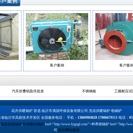
客户案例
客户案例
汽车折叠钥匙坯批发
不锈钢板
工频耐压试
花卉供暖锅炉 首选 临沂市满源环保设备有限公司 洗浴供暖锅炉 电锅炉
省临沂市高新技术开发区 全国服务电话： 手机：
13869984828 17006679111
电话：
05
,
温室加温锅炉
,
环保数控锅炉
href="http://www.fygngl.com/">种养殖锅炉 href="ht
司
临沂网站建设