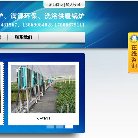
设为首页
|
加入收藏
炉
、
满源环保
、
洗浴供暖锅炉
81567、13869984828 17006679111
言
联系我们